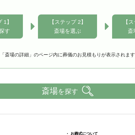
 1】
【ステップ 2】
【ス
探す
斎場を選ぶ
斎
「斎場の詳細」のページ内に葬儀のお見積もりが表示されます
斎場
を探す
・ お葬式について