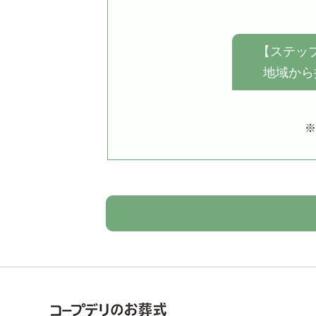
【ステップ
地域から
※