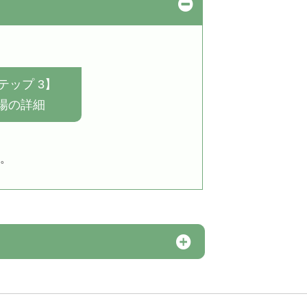
テップ 3】
場の詳細
。