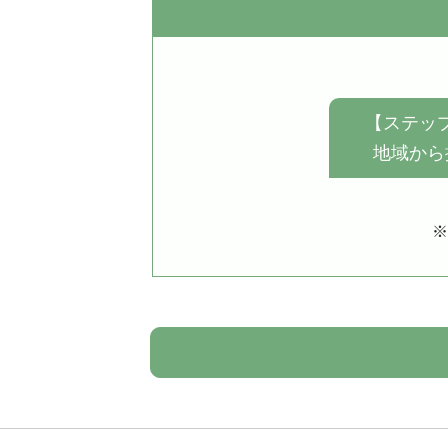
【ステップ
地域から
※