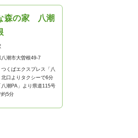
な森の家 八潮
根
駅
八潮市大曽根49-7
：つくばエクスプレス「八
」北口よりタクシーで6分
八潮PA」より県道115号
で約5分