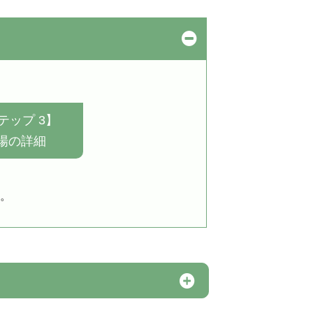
テップ 3】
場の詳細
。