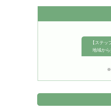
【ステップ
地域から
※