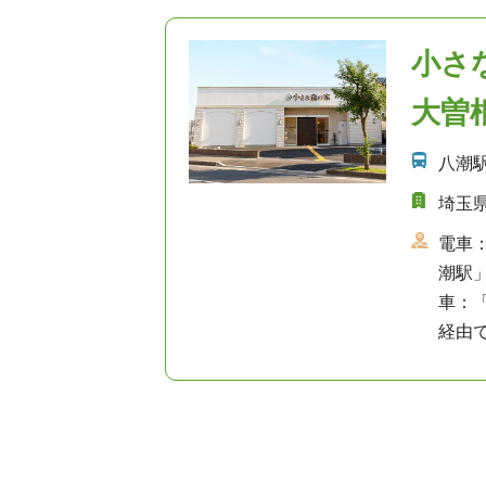
小さ
大曽
八潮
埼玉県
電車
潮駅
車：「
経由