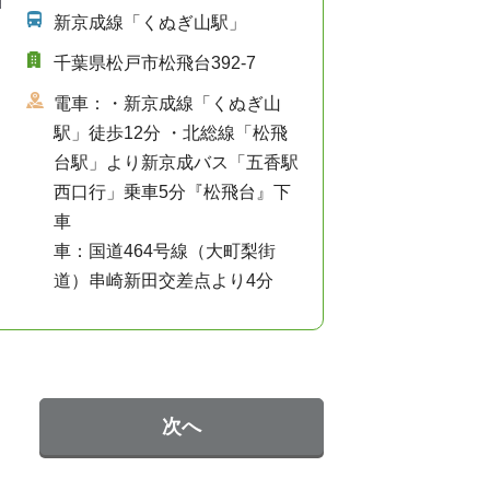
新京成線「くぬぎ山駅」
千葉県松戸市松飛台392-7
電車：・新京成線「くぬぎ山
駅」徒歩12分 ・北総線「松飛
台駅」より新京成バス「五香駅
西口行」乗車5分『松飛台』下
車
車：国道464号線（大町梨街
道）串崎新田交差点より4分
次へ