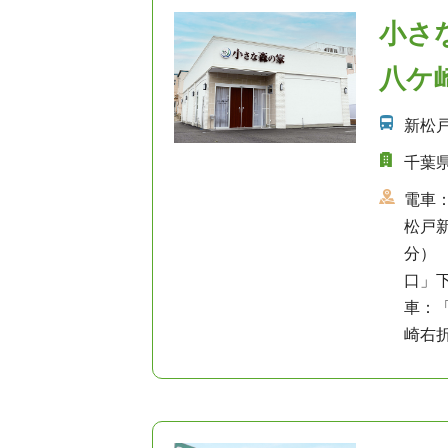
小さ
八ケ
新松
千葉県
電車
松戸
分）
口」
車：
崎右