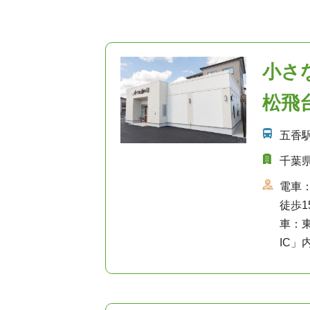
小さ
松飛
五香
千葉県
電車
徒歩1
車：
IC」