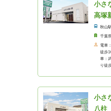
小さ
高塚
秋山
千葉県
電車
徒歩1
車：
り徒歩
小さ
八柱