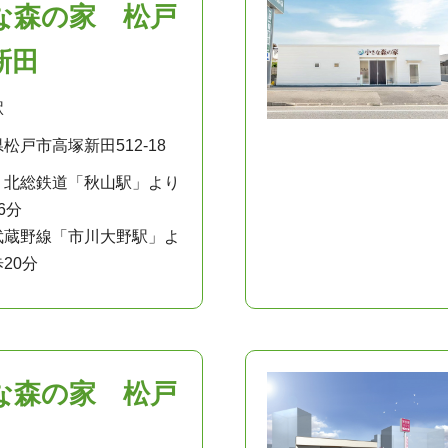
な森の家 松戸
新田
駅
松戸市高塚新田512-18
：北総鉄道「秋山駅」より
6分
武蔵野線「市川大野駅」よ
20分
な森の家 松戸