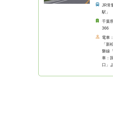
JR
駅」
千葉
366
電車
「新松
磐線
車：
口」