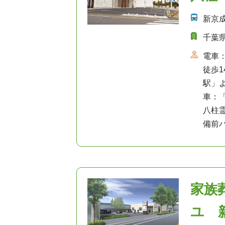
新京
千葉県
電車
徒歩1
駅」よ
車：「
八柱
備前
家族
ユ 