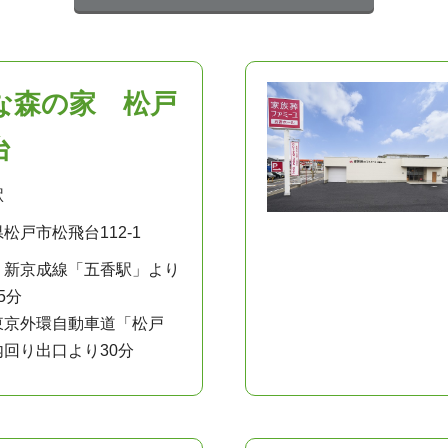
な森の家 松戸
台
駅
松戸市松飛台112-1
：新京成線「五香駅」より
5分
東京外環自動車道「松戸
内回り出口より30分