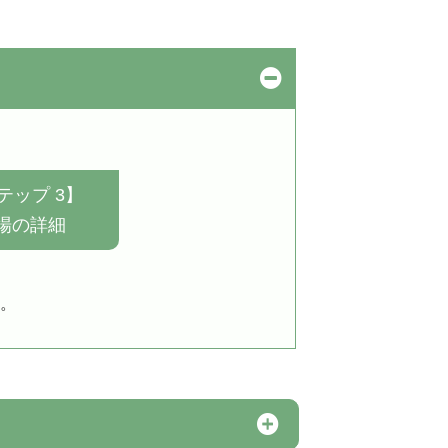
テップ 3】
場の詳細
。