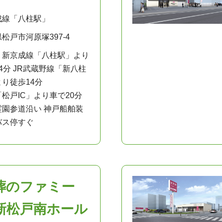
成線「八柱駅」
松戸市河原塚397-4
：新京成線「八柱駅」より
4分 JR武蔵野線「新八柱
り徒歩14分
松戸IC」より車で20分
霊園参道沿い 神戸船舶装
バス停すぐ
葬のファミー
新松戸南ホール