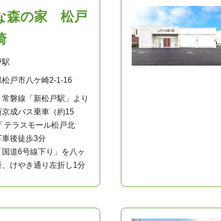
な森の家 松戸
崎
戸駅
松戸市八ケ崎2-1-16
：常磐線「新松戸駅」より
新京成バス乗車（約15
 「テラスモール松戸北
下車後徒歩3分
「国道6号線下り」を八ヶ
折、けやき通り左折し1分