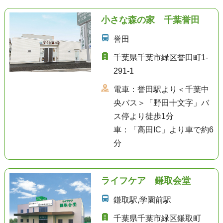
小さな森の家 千葉誉田
誉田
千葉県千葉市緑区誉田町1-
291-1
電車：誉田駅より＜千葉中
央バス＞「野田十文字」バ
ス停より徒歩1分
車：「高田IC」より車で約6
分
ライフケア 鎌取会堂
鎌取駅,学園前駅
千葉県千葉市緑区鎌取町