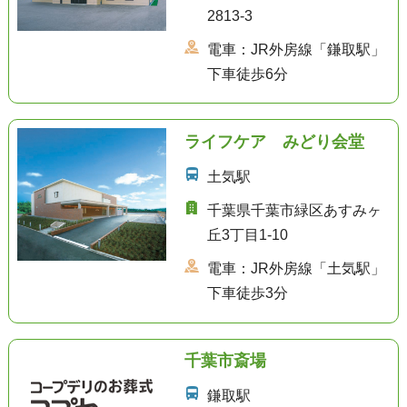
2813-3
電車：JR外房線「鎌取駅」
下車徒歩6分
ライフケア みどり会堂
土気駅
千葉県千葉市緑区あすみヶ
丘3丁目1-10
電車：JR外房線「土気駅」
下車徒歩3分
千葉市斎場
鎌取駅